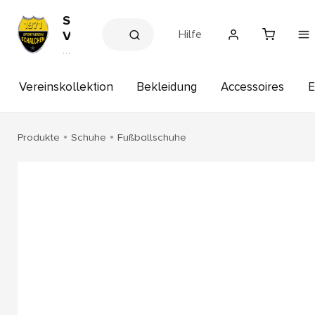
S
Hilfe
V
H
V
e
A
r
I
e
Vereinskollektion
Bekleidung
Accessoires
E
S
in
s
c
s
h
h
Produkte
Schuhe
Fußballschuhe
a
o
p
l
c
h
e
n