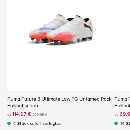
Puma Future 8 Ultimate Low FG Untamed Pack
Puma F
Fußballschuh
Fußbal
114,97 €
69,9
ab
229,95 €
ab
4 Stück
sofort verfügbar
14 S