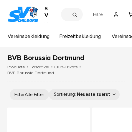
S
Hilfe
V
S
V
e
c
r
h
e
Vereinsbekleidung
Freizeitbekleidung
Vereinsa
il
in
s
d
s
o
h
BVB Borussia Dortmund
r
o
p
n
Produkte
Fanartikel
Club-Trikots
BVB Borussia Dortmund
Sortierung
:
Neueste zuerst
Filter
Alle Filter