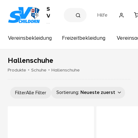
S
Hilfe
V
S
V
e
c
r
h
e
Vereinsbekleidung
Freizeitbekleidung
Vereinsa
il
in
s
d
s
o
h
Hallenschuhe
r
o
p
n
Produkte
Schuhe
Hallenschuhe
Sortierung
:
Neueste zuerst
Filter
Alle Filter