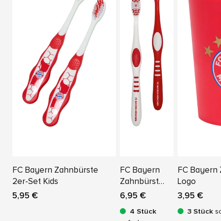
FC Bayern Zahnbürste
FC Bayern
FC Bayern
2er-Set Kids
Zahnbürste
Logo
2er-Set
5,95 €
6,95 €
3,95 €
4 Stück
3 Stück
so