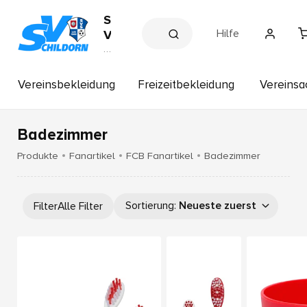
S
Hilfe
V
S
V
e
c
r
h
e
Vereinsbekleidung
Freizeitbekleidung
Vereinsa
il
in
s
d
s
o
h
Badezimmer
r
o
p
n
Produkte
Fanartikel
FCB Fanartikel
Badezimmer
Sortierung
:
Neueste zuerst
Filter
Alle Filter