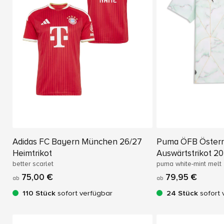
Adidas FC Bayern München 26/27
Puma ÖFB Österr
Heimtrikot
Auswärtstrikot 2
better scarlet
puma white-mint melt
75,00 €
79,95 €
ab
ab
110 Stück
sofort verfügbar
24 Stück
sofort 