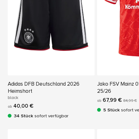
Adidas DFB Deutschland 2026
Jako FSV Mainz 0
Heimshort
25/26
black
67,99 €
ab
84,99 €
40,00 €
ab
5 Stück
sofort v
34 Stück
sofort verfügbar