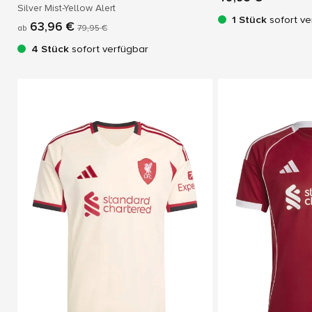
Silver Mist-Yellow Alert
1 Stück
sofort ve
63,96 €
ab
79,95 €
4 Stück
sofort verfügbar