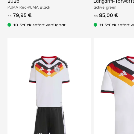
2026
Langarm-Torwartt
PUMA Red-PUMA Black
active green
79,95 €
85,00 €
ab
ab
10 Stück
sofort verfügbar
11 Stück
sofort v