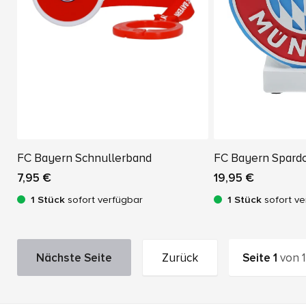
FC Bayern Schnullerband
FC Bayern Spard
7,95 €
19,95 €
1 Stück
sofort verfügbar
1 Stück
sofort ve
Nächste Seite
Zurück
Seite
1
von
1