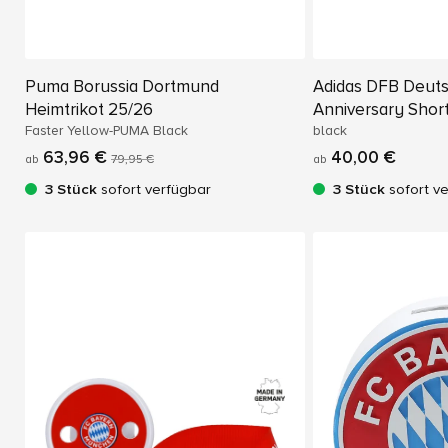
Puma Borussia Dortmund
Adidas DFB Deuts
Heimtrikot 25/26
Anniversary Shor
Faster Yellow-PUMA Black
black
63,96 €
40,00 €
ab
79,95 €
ab
3 Stück
sofort verfügbar
3 Stück
sofort v