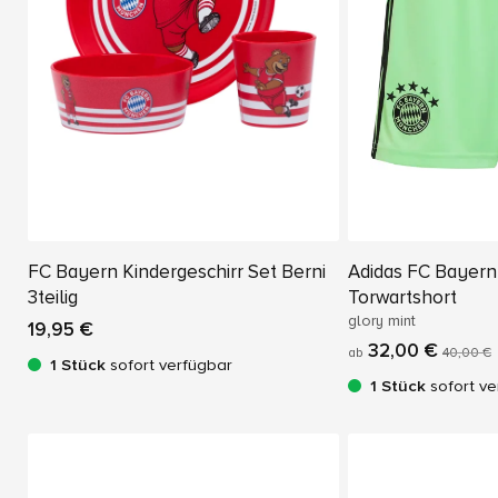
FC Bayern Kindergeschirr Set Berni
Adidas FC Bayer
3teilig
Torwartshort
glory mint
19,95 €
32,00 €
ab
40,00 €
1 Stück
sofort verfügbar
1 Stück
sofort ve