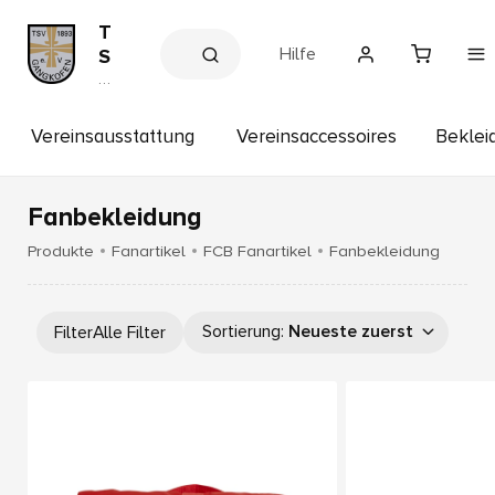
T
Hilfe
S
V
V
e
G
r
a
e
Vereinsausstattung
Vereinsaccessoires
Beklei
n
in
s
g
s
k
h
Fanbekleidung
o
o
p
f
Produkte
Fanartikel
FCB Fanartikel
Fanbekleidung
e
n
1
Sortierung
:
Neueste zuerst
Filter
Alle Filter
8
9
3
e
.
V
.