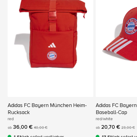
Adidas FC Bayern München Heim-
Adidas FC Bayer
Rucksack
Baseball-Cap
red
red/white
36,00 €
20,70 €
ab
40,00 €
ab
23,00 €
1 Stück
sofort verfügbar
13 Stück
sofort v