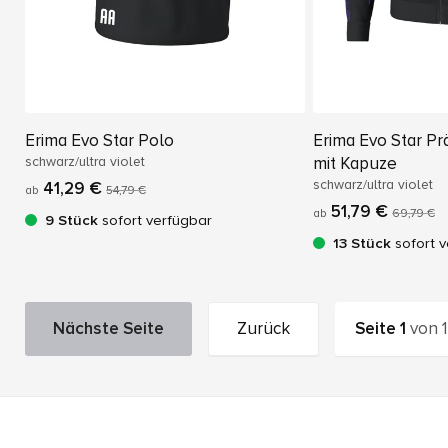
Erima Evo Star Polo
Erima Evo Star Pr
schwarz/ultra violet
mit Kapuze
schwarz/ultra violet
41,29 €
ab
54,79 €
51,79 €
ab
69,79 €
9 Stück
sofort verfügbar
13 Stück
sofort v
Nächste Seite
Zurück
Seite
1
von
1