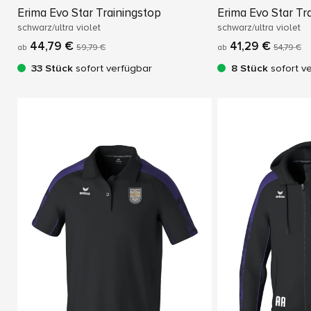
Erima Evo Star Trainingstop
Erima Evo Star Tr
schwarz/ultra violet
schwarz/ultra violet
44,79 €
41,29 €
ab
59,79 €
ab
54,79 €
33 Stück
sofort verfügbar
8 Stück
sofort v