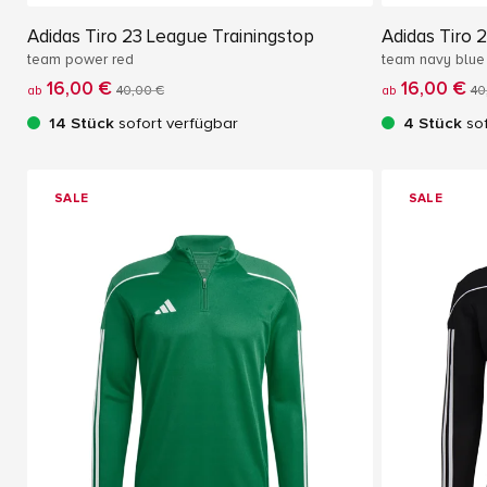
Adidas Tiro 23 League Trainingstop
Adidas Tiro 
team power red
team navy blue
16,00 €
16,00 €
ab
40,00 €
ab
40
14 Stück
sofort verfügbar
4 Stück
sof
SALE
SALE