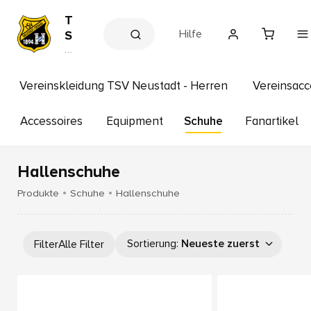
T
Hilfe
S
V
V
e
N
r
e
e
Vereinskleidung TSV Neustadt - Herren
Vereinsacc
u
in
s
s
s
Accessoires
Equipment
Schuhe
Fanartikel
t
h
a
o
p
d
Hallenschuhe
t
/
Produkte
Schuhe
Hallenschuhe
D
o
n
Sortierung
:
Neueste zuerst
Filter
Alle Filter
a
u