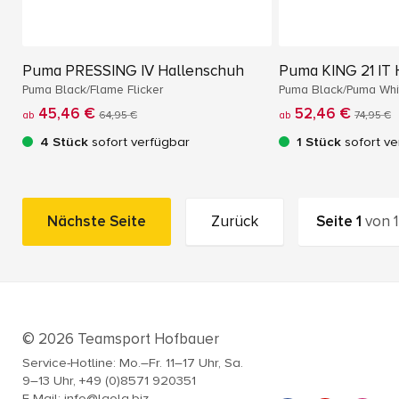
Puma PRESSING IV Hallenschuh
Puma KING 21 IT 
Puma Black/Flame Flicker
Puma Black/Puma Wh
45,46 €
52,46 €
ab
64,95 €
ab
74,95 €
4 Stück
sofort verfügbar
1 Stück
sofort ve
Nächste Seite
Zurück
Seite
1
von
1
© 2026 Teamsport Hofbauer
Service-Hotline: Mo.–Fr. 11–17 Uhr, Sa.
9–13 Uhr, +49 (0)8571 920351
E-Mail: info@laola.biz