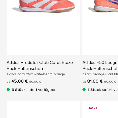
Adidas Predator Club Coral Blaze
Adidas F50 Leagu
Pack Hallenschuh
Pack Hallenschu
signal coral/ftwr white/beam orange
beam orange/lucid blu
45,00 €
81,00 €
ab
50,00 €
ab
90,00 €
3 Stück
sofort verfügbar
1 Stück
sofort ve
SALE