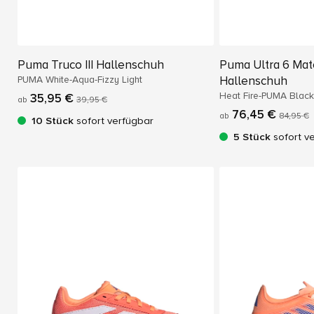
Puma Truco III Hallenschuh
Puma Ultra 6 Mat
PUMA White-Aqua-Fizzy Light
Hallenschuh
Heat Fire-PUMA Blac
35,95 €
ab
39,95 €
76,45 €
ab
84,95 €
10 Stück
sofort verfügbar
5 Stück
sofort v