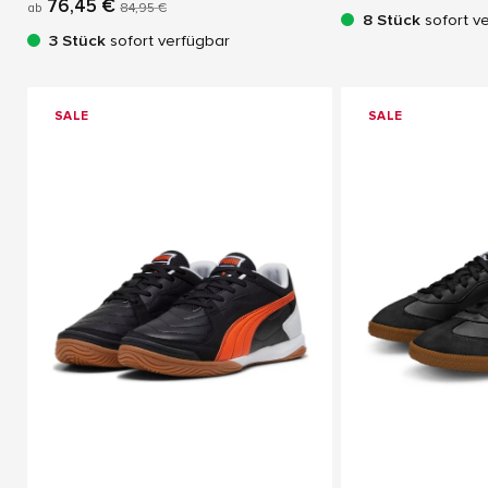
76,45 €
ab
84,95 €
8 Stück
sofort v
3 Stück
sofort verfügbar
SALE
SALE