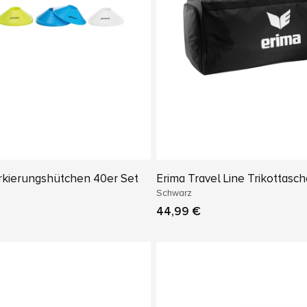
rkierungshütchen 40er Set
Erima Travel Line Trikottasc
Schwarz
44,99 €