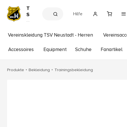
T
Hilfe
S
V
V
e
N
r
e
e
Vereinskleidung TSV Neustadt - Herren
Vereinsacc
u
in
s
s
s
Accessoires
Equipment
Schuhe
Fanartikel
t
h
a
o
p
d
Produkte
Bekleidung
Trainingsbekleidung
t
/
D
o
n
a
u