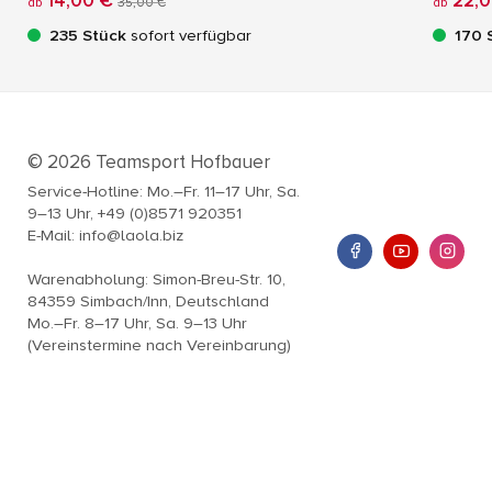
14,00 €
22,0
ab
35,00 €
ab
235 Stück
sofort verfügbar
170 
© 2026 Teamsport Hofbauer
Service-Hotline: Mo.–Fr. 11–17 Uhr, Sa.
9–13 Uhr, +49 (0)8571 920351
E-Mail: info@laola.biz
Warenabholung: Simon-Breu-Str. 10,
84359 Simbach/Inn, Deutschland
Mo.–Fr. 8–17 Uhr, Sa. 9–13 Uhr
(Vereinstermine nach Vereinbarung)