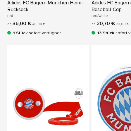
Adidas FC Bayern München Heim-
Adidas FC Bayer
Rucksack
Baseball-Cap
red
red/white
36,00 €
20,70 €
ab
40,00 €
ab
23,00 €
1 Stück
sofort verfügbar
13 Stück
sofort v