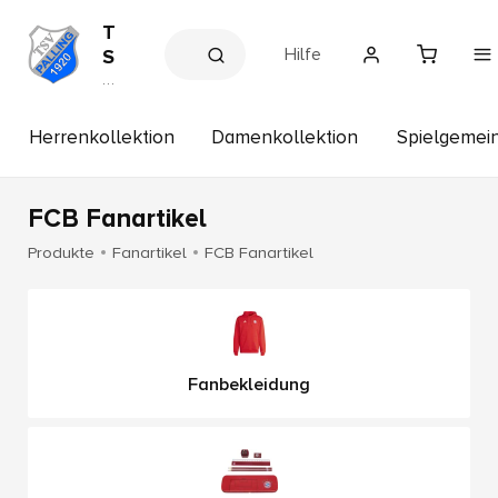
T
Hilfe
S
V
V
e
1
r
9
e
Herrenkollektion
Damenkollektion
Spielgemein
2
in
s
0
s
P
h
FCB Fanartikel
a
o
p
ll
Produkte
Fanartikel
FCB Fanartikel
i
n
g
e
.
Fanbekleidung
V
.