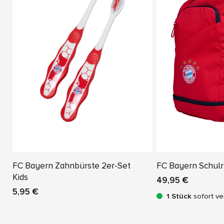
FC Bayern Zahnbürste 2er-Set
FC Bayern Schulr
Kids
49,95 €
5,95 €
1 Stück
sofort ve