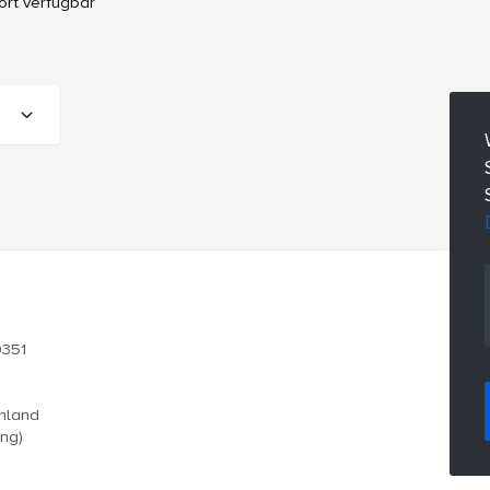
ort verfügbar
0351
chland
ung)