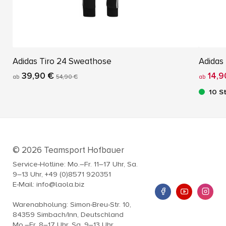
Adidas Tiro 24 Sweathose
Adidas 
39,90 €
14,9
ab
54,90 €
ab
10 S
© 2026 Teamsport Hofbauer
Service-Hotline: Mo.–Fr. 11–17 Uhr, Sa.
9–13 Uhr, +49 (0)8571 920351
E-Mail: info@laola.biz
Warenabholung: Simon-Breu-Str. 10,
84359 Simbach/Inn, Deutschland
Mo.–Fr. 8–17 Uhr, Sa. 9–13 Uhr