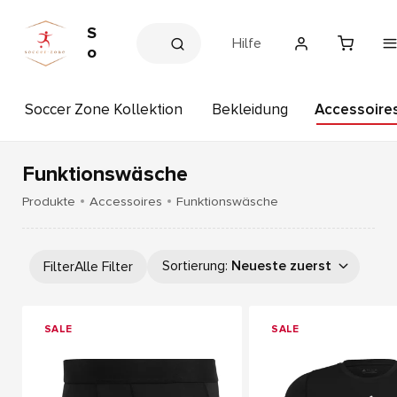
S
Hilfe
o
c
c
Soccer Zone Kollektion
Bekleidung
Accessoire
e
r
Z
o
Funktionswäsche
n
Produkte
Accessoires
Funktionswäsche
e
Sortierung
:
Neueste zuerst
Filter
Alle Filter
SALE
SALE