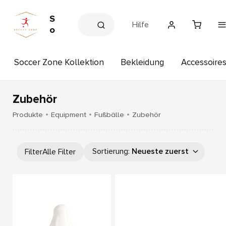
S
Hilfe
o
c
c
Soccer Zone Kollektion
Bekleidung
Accessoire
e
r
Z
o
Zubehör
n
Produkte
Equipment
Fußbälle
Zubehör
e
Sortierung
:
Neueste zuerst
Filter
Alle Filter