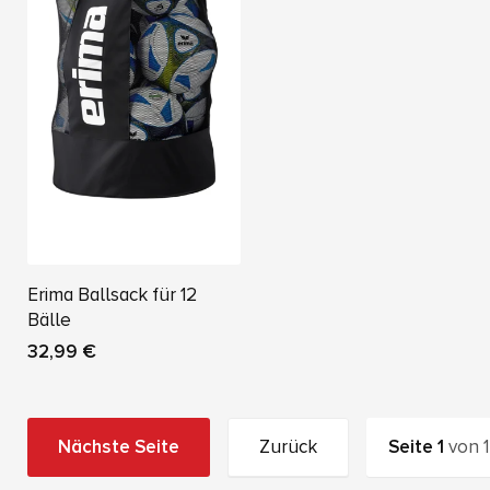
Erima Ballsack für 12
Bälle
32,99 €
Nächste Seite
Zurück
Seite
1
von
1