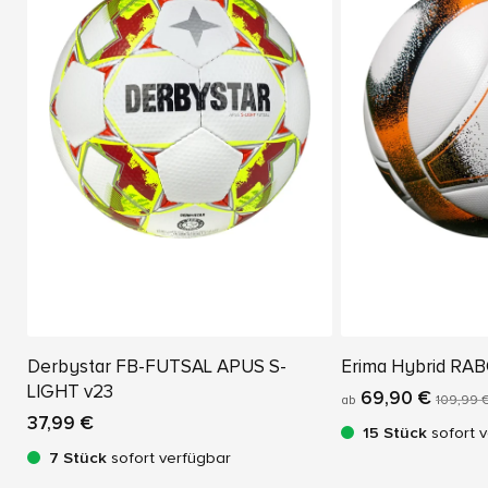
Derbystar FB-FUTSAL APUS S-
Erima Hybrid RAB
LIGHT v23
69,90 €
ab
109,99 
37,99 €
15 Stück
sofort 
7 Stück
sofort verfügbar