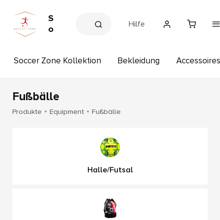
S
Hilfe
o
c
c
Soccer Zone Kollektion
Bekleidung
Accessoire
e
r
Z
o
Fußbälle
n
Produkte
Equipment
Fußbälle
e
Halle/Futsal