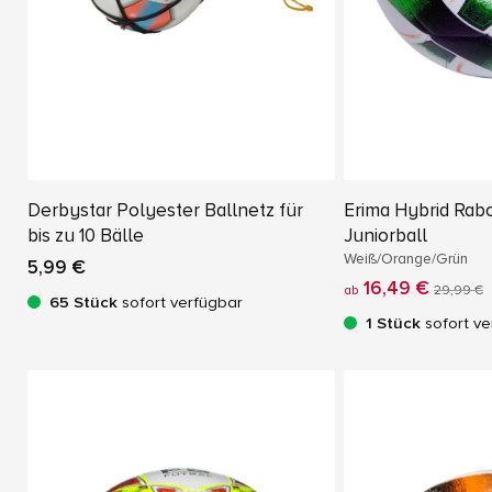
Derbystar Polyester Ballnetz für
Erima Hybrid Rab
bis zu 10 Bälle
Juniorball
Weiß/Orange/Grün
5,99 €
16,49 €
ab
29,99 €
65 Stück
sofort verfügbar
1 Stück
sofort ve