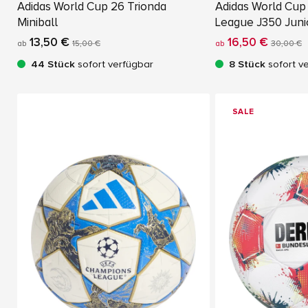
Adidas World Cup 26 Trionda
Adidas World Cup
Miniball
League J350 Juni
13,50 €
16,50 €
ab
15,00 €
ab
30,00 €
44 Stück
sofort verfügbar
8 Stück
sofort v
SALE