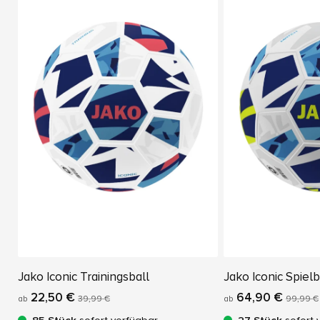
Jako Iconic Trainingsball
Jako Iconic Spielb
22,50 €
64,90 €
ab
39,99 €
ab
99,99 €
85 Stück
sofort verfügbar
27 Stück
sofort 