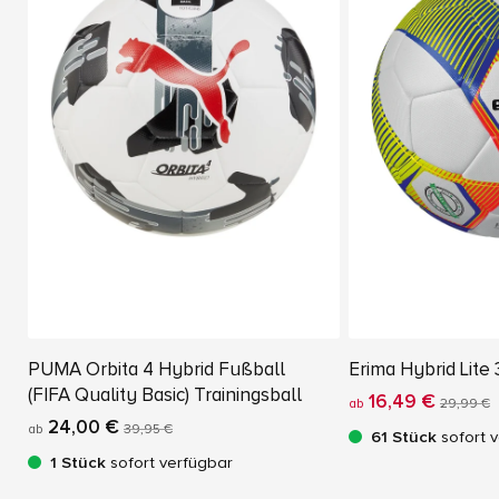
PUMA Orbita 4 Hybrid Fußball
Erima Hybrid Lite
(FIFA Quality Basic) Trainingsball
16,49 €
ab
29,99 €
24,00 €
ab
39,95 €
61 Stück
sofort 
1 Stück
sofort verfügbar