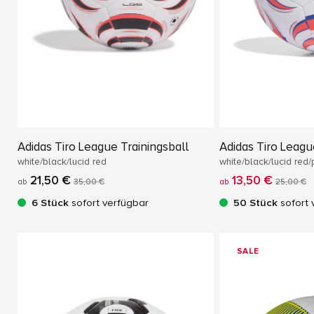
Adidas Tiro League Trainingsball
Adidas Tiro Leagu
white/black/lucid red
white/black/lucid red
21,50 €
13,50 €
ab
35,00 €
ab
25,00 €
6 Stück
sofort verfügbar
50 Stück
sofort 
SALE