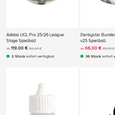
Adidas UCL Pro 25/26 League
Derbystar Bundes
Stage Spielball
v25 Spielball
119,00 €
66,00 €
ab
150,00 €
ab
119,99 €
2 Stück
sofort verfügbar
36 Stück
sofort 