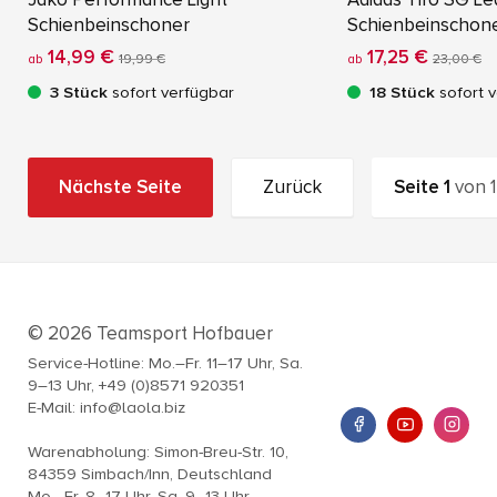
Schienbeinschoner
Schienbeinschon
14,99 €
17,25 €
ab
19,99 €
ab
23,00 €
3 Stück
sofort verfügbar
18 Stück
sofort 
Nächste Seite
Zurück
Seite
1
von
1
© 2026 Teamsport Hofbauer
Service-Hotline: Mo.–Fr. 11–17 Uhr, Sa.
9–13 Uhr, +49 (0)8571 920351
E-Mail: info@laola.biz
Warenabholung: Simon-Breu-Str. 10,
84359 Simbach/Inn, Deutschland
Mo.–Fr. 8–17 Uhr, Sa. 9–13 Uhr