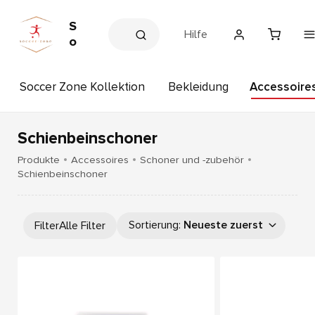
S
Hilfe
o
c
c
Soccer Zone Kollektion
Bekleidung
Accessoire
e
r
Z
o
Schienbeinschoner
n
Produkte
Accessoires
Schoner und -zubehör
e
Schienbeinschoner
Sortierung
:
Neueste zuerst
Filter
Alle Filter