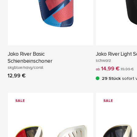
Jako River Basic
Jako River Light 
Schienbeinschoner
schwarz
skyblue/navy/coral
14,99 €
ab
19,99 €
12,99 €
29 Stück
sofort 
SALE
SALE