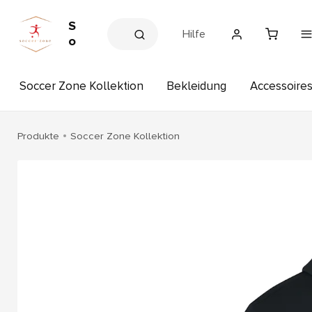
S
Hilfe
o
c
c
Soccer Zone Kollektion
Bekleidung
Accessoire
e
r
Z
o
Produkte
Soccer Zone Kollektion
n
e