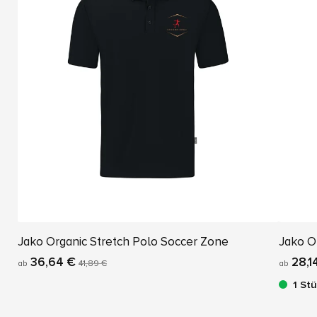
Jako Organic Stretch Polo Soccer Zone
Jako O
36,64 €
28,1
ab
41,89 €
ab
1 St