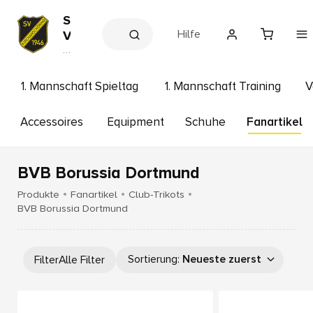
S
Hilfe
V
K
V
e
ir
r
c
e
1. Mannschaft Spieltag
1. Mannschaft Training
V
h
in
s
a
s
Accessoires
Equipment
Schuhe
Fanartikel
n
h
s
o
p
c
BVB Borussia Dortmund
h
ö
Produkte
Fanartikel
Club-Trikots
ri
BVB Borussia Dortmund
n
g
Sortierung
:
Neueste zuerst
Filter
Alle Filter