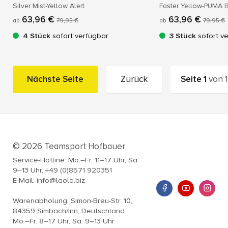
Silver Mist-Yellow Alert
Faster Yellow-PUMA 
63,96 €
63,96 €
ab
79,95 €
ab
79,95 €
4 Stück
sofort verfügbar
3 Stück
sofort v
Nächste Seite
Zurück
Seite
1
von
1
© 2026 Teamsport Hofbauer
Service-Hotline: Mo.–Fr. 11–17 Uhr, Sa.
9–13 Uhr, +49 (0)8571 920351
E-Mail: info@laola.biz
Warenabholung: Simon-Breu-Str. 10,
84359 Simbach/Inn, Deutschland
Mo.–Fr. 8–17 Uhr, Sa. 9–13 Uhr