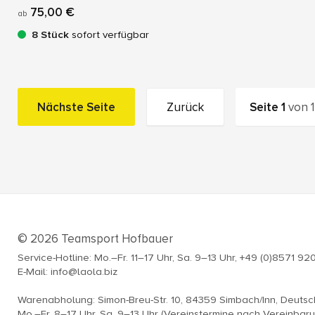
75,00 €
ab
8 Stück
sofort verfügbar
Nächste Seite
Zurück
Seite
1
von
1
© 2026 Teamsport Hofbauer
Service-Hotline: Mo.–Fr. 11–17 Uhr, Sa. 9–13 Uhr, +49 (0)8571 92
E-Mail: info@laola.biz
Warenabholung: Simon-Breu-Str. 10, 84359 Simbach/Inn, Deuts
Mo.–Fr. 8–17 Uhr, Sa. 9–13 Uhr (Vereinstermine nach Vereinbar