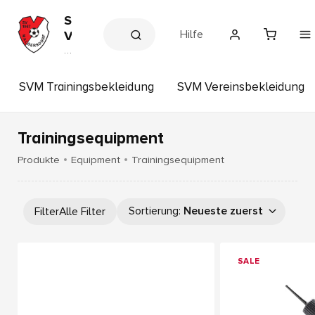
S
Hilfe
V
M
V
e
a
r
l
e
SVM Trainingsbekleidung
SVM Vereinsbekleidung
g
in
s
e
s
r
h
Trainingsequipment
s
o
p
d
Produkte
Equipment
Trainingsequipment
o
r
f
Sortierung
:
Neueste zuerst
Filter
Alle Filter
e
.
V
SALE
.