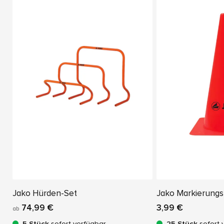
Jako Hürden-Set
Jako Markierung
74,99 €
3,99 €
ab
5 Stück
sofort verfügbar
25 Stück
sofort 