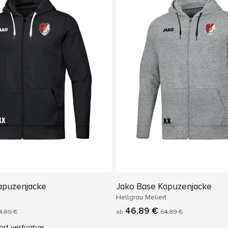
apuzenjacke
Jako Base Kapuzenjacke
Hellgrau Meliert
46,89 €
4,89 €
ab
64,89 €
ort verfügbar