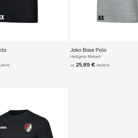
olo
Jako Base Polo
Hellgrau Meliert
25,89 €
,89 €
ab
34,89 €