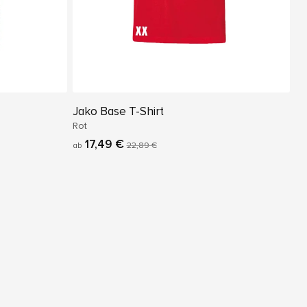
Jako Base T-Shirt
Rot
17,49 €
ab
22,89 €