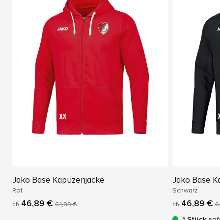
Jako Base Kapuzenjacke
Jako Base K
Rot
Schwarz
46,89 €
46,89 €
ab
64,89 €
ab
6
1 Stück
sof