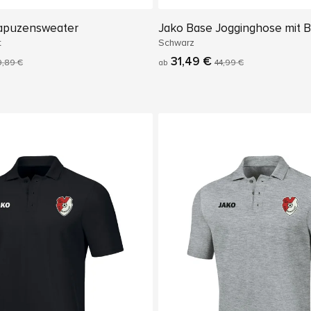
apuzensweater
Jako Base Jogginghose mit 
t
Schwarz
31,49 €
9,89 €
ab
44,99 €