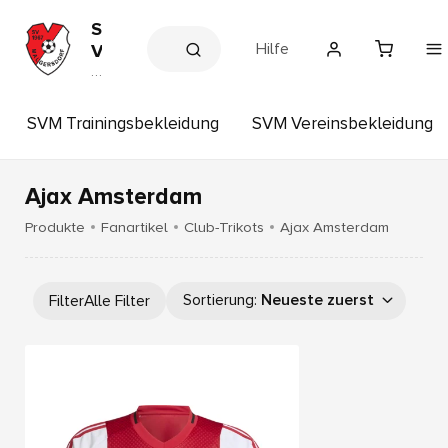
S
Hilfe
V
M
V
e
a
r
l
e
SVM Trainingsbekleidung
SVM Vereinsbekleidung
g
in
s
e
s
r
h
Ajax Amsterdam
s
o
p
d
Produkte
Fanartikel
Club-Trikots
Ajax Amsterdam
o
r
f
Sortierung
:
Neueste zuerst
Filter
Alle Filter
e
.
V
.