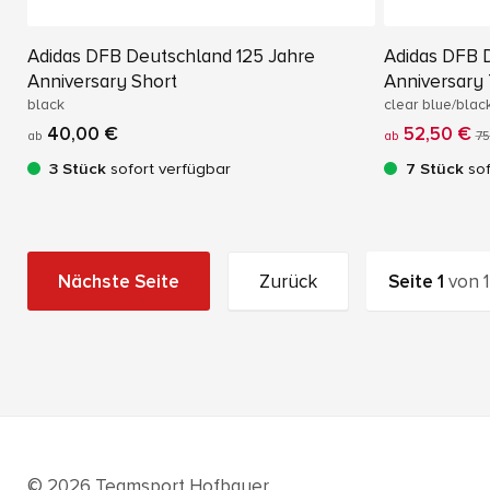
Adidas DFB Deutschland 125 Jahre
Adidas DFB 
Anniversary Short
Anniversary 
black
clear blue/blac
40,00 €
52,50 €
ab
ab
75
3 Stück
sofort verfügbar
7 Stück
sof
Nächste Seite
Zurück
Seite
1
von
1
© 2026 Teamsport Hofbauer