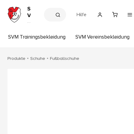
S
Hilfe
V
M
V
e
a
r
l
e
SVM Trainingsbekleidung
SVM Vereinsbekleidung
g
in
s
e
s
r
h
Produkte
Schuhe
Fußballschuhe
s
o
p
d
o
r
f
e
.
V
.