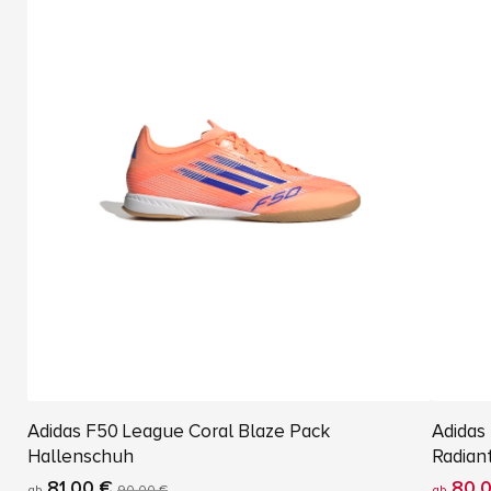
Adidas F50 League Coral Blaze Pack
Adidas
Hallenschuh
Radian
81,00 €
80,0
ab
90,00 €
ab