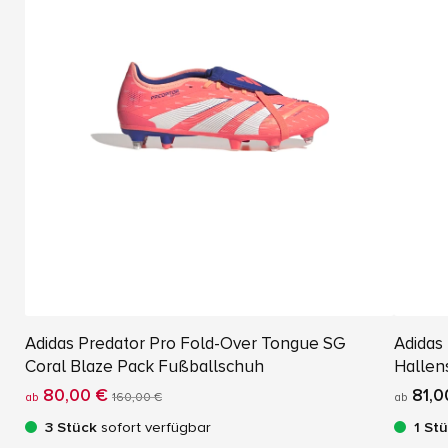
Adidas Predator Pro Fold-Over Tongue SG
Adidas
Coral Blaze Pack Fußballschuh
Hallen
80,00 €
81,0
ab
160,00 €
ab
3 Stück
sofort verfügbar
1 St