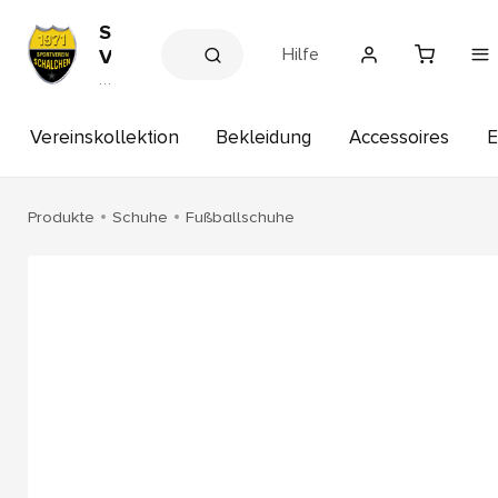
S
Hilfe
V
H
V
e
A
r
I
e
Vereinskollektion
Bekleidung
Accessoires
E
S
in
s
c
s
h
h
Produkte
Schuhe
Fußballschuhe
a
o
p
l
c
h
e
n