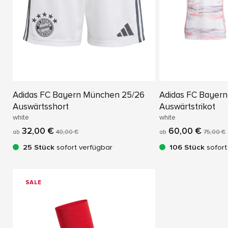
Adidas FC Bayern München 25/26
Adidas FC Bayer
Auswärtsshort
Auswärtstrikot
white
white
32,00 €
60,00 €
ab
40,00 €
ab
75,00 €
25 Stück
sofort verfügbar
106 Stück
sofort
SALE