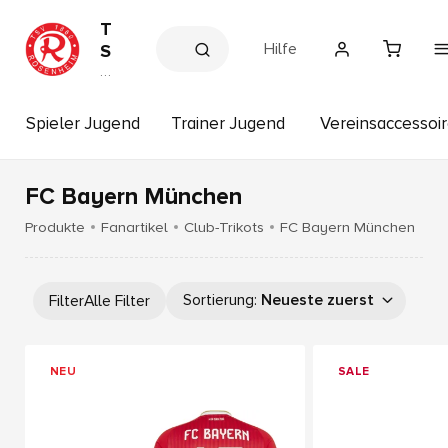
T
Hilfe
S
V
V
e
1
r
8
e
Spieler Jugend
Trainer Jugend
Vereinsaccessoi
6
in
s
0
s
R
h
FC Bayern München
o
o
p
s
Produkte
Fanartikel
Club-Trikots
FC Bayern München
e
n
h
Sortierung
:
Neueste zuerst
Filter
Alle Filter
e
i
m
NEU
SALE