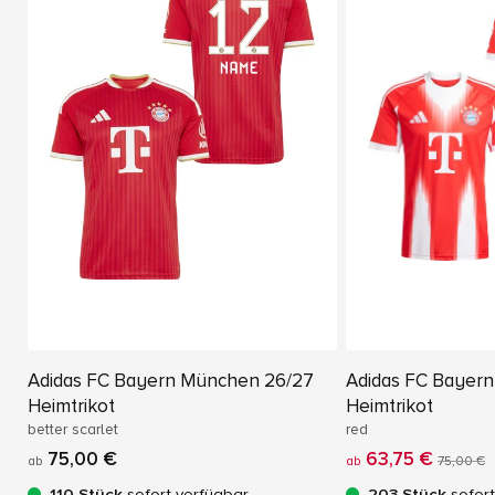
Adidas FC Bayern München 26/27
Adidas FC Bayer
Heimtrikot
Heimtrikot
better scarlet
red
75,00 €
63,75 €
ab
ab
75,00 €
110 Stück
sofort verfügbar
203 Stück
sofort