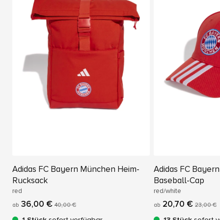
Adidas FC Bayern München Heim-
Adidas FC Bayer
Rucksack
Baseball-Cap
red
red/white
36,00 €
20,70 €
ab
40,00 €
ab
23,00 €
1 Stück
sofort verfügbar
13 Stück
sofort v