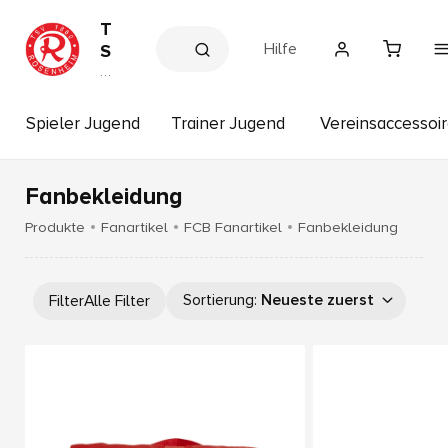
T
Hilfe
S
V
V
e
1
r
8
e
Spieler Jugend
Trainer Jugend
Vereinsaccessoi
6
in
s
0
s
R
h
Fanbekleidung
o
o
p
s
Produkte
Fanartikel
FCB Fanartikel
Fanbekleidung
e
n
h
Sortierung
:
Neueste zuerst
Filter
Alle Filter
e
i
m