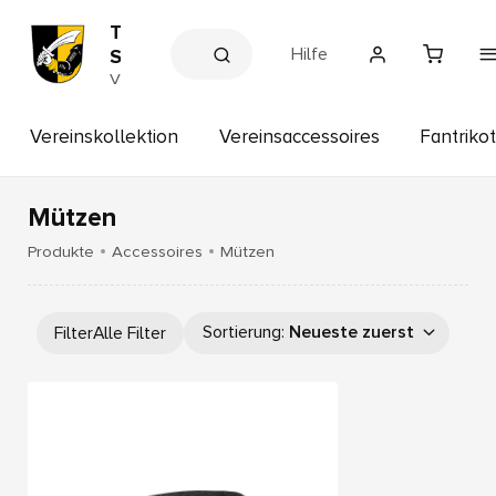
T
Hilfe
S
V
V
e
-
r
F
e
Vereinskollektion
Vereinsaccessoires
Fantrikot
C
i
n
A
s
r
s
Mützen
n
h
o
s
Produkte
Accessoires
Mützen
p
t
o
r
Sortierung
:
Neueste zuerst
Filter
Alle Filter
f
1
8
6
4
e
.