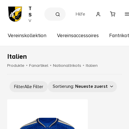
T
Hilfe
S
V
V
e
-
r
F
e
Vereinskollektion
Vereinsaccessoires
Fantrikot
C
i
n
A
s
r
s
Italien
n
h
o
s
Produkte
Fanartikel
Nationaltrikots
Italien
p
t
o
r
Sortierung
:
Neueste zuerst
Filter
Alle Filter
f
1
8
6
4
e
.