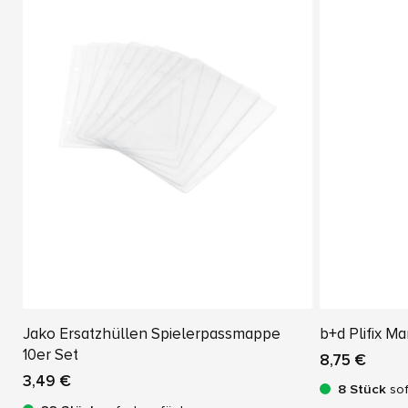
Jako Ersatzhüllen Spielerpassmappe
b+d Plifix Ma
10er Set
8,75 €
3,49 €
8 Stück
sof