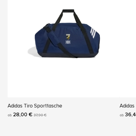
Adidas Tiro Sporttasche
Adidas
28,00 €
36,4
ab
37,90 €
ab