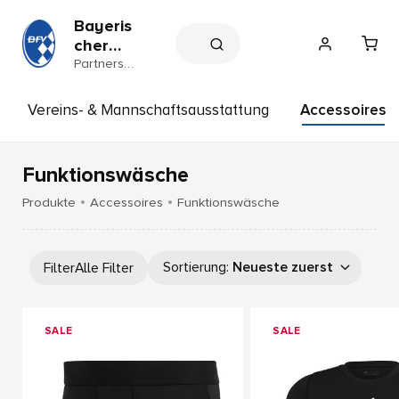
Bayeris
cher
Fußball
Partnersh
op
-
Verban
Vereins- & Mannschaftsausstattung
Accessoires
d e.V.
Funktionswäsche
Produkte
Accessoires
Funktionswäsche
Sortierung
:
Neueste zuerst
Filter
Alle Filter
SALE
SALE