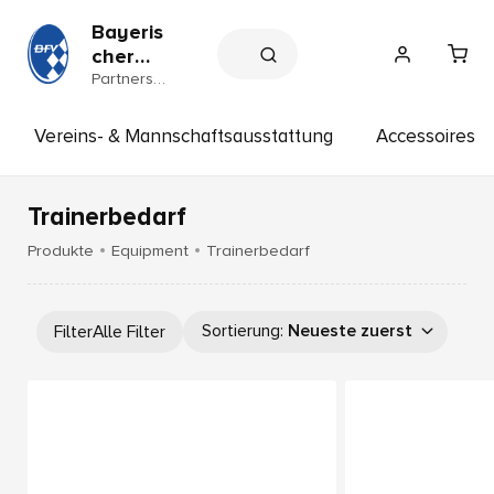
Bayeris
cher
Fußball
Partnersh
op
-
Verban
Vereins- & Mannschaftsausstattung
Accessoires
d e.V.
Trainerbedarf
Produkte
Equipment
Trainerbedarf
Sortierung
:
Neueste zuerst
Filter
Alle Filter