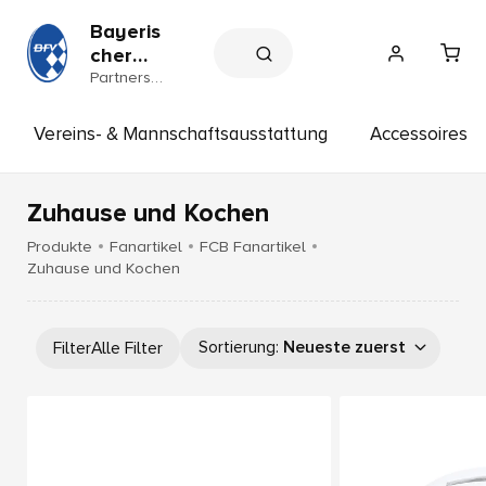
Bayeris
cher
Fußball
Partnersh
op
-
Verban
Vereins- & Mannschaftsausstattung
Accessoires
d e.V.
Zuhause und Kochen
Produkte
Fanartikel
FCB Fanartikel
Zuhause und Kochen
Sortierung
:
Neueste zuerst
Filter
Alle Filter