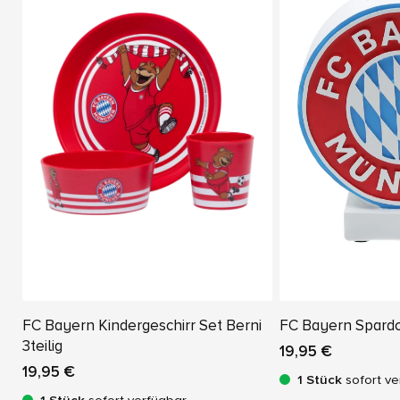
FC Bayern Kindergeschirr Set Berni
FC Bayern Spard
3teilig
19,95 €
19,95 €
1 Stück
sofort ve