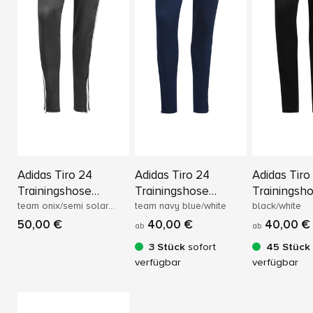
Adidas Tiro 24
Adidas Tiro 24
Adidas Tiro
Trainingshose
Trainingshose
Trainingsh
Regular
team onix/semi solar
Regular
team navy blue/white
Regular
black/white
yellow
50,00 €
40,00 €
40,00 €
ab
ab
3 Stück
sofort
45 Stück
verfügbar
verfügbar