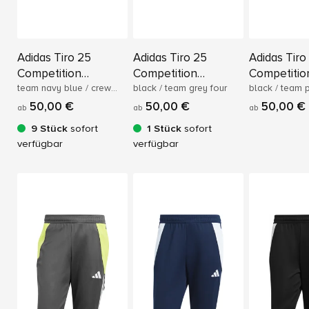
Adidas Tiro 25
Adidas Tiro 25
Adidas Tiro
Competition
Competition
Competitio
Trainingshose
team navy blue / crew
Trainingshose
black / team grey four
Trainingsh
black / team 
blue
50,00 €
50,00 €
50,00 €
ab
ab
ab
9 Stück
sofort
1 Stück
sofort
verfügbar
verfügbar