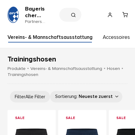
Bayeris
cher
Fußball
Partnersh
op
-
Verban
Vereins- & Mannschaftsausstattung
Accessoires
d e.V.
Trainingshosen
Produkte
Vereins- & Mannschaftsausstattung
Hosen
Trainingshosen
Sortierung
:
Neueste zuerst
Filter
Alle Filter
SALE
SALE
SALE