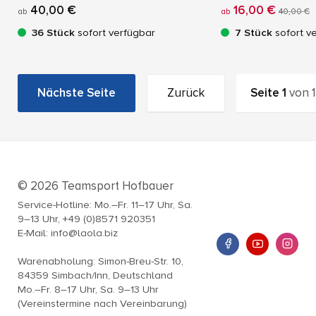
40,00 €
16,00 €
ab
ab
40,00 €
36 Stück
sofort verfügbar
7 Stück
sofort v
Nächste Seite
Zurück
Seite
1
von
1
© 2026 Teamsport Hofbauer
Service-Hotline: Mo.–Fr. 11–17 Uhr, Sa.
9–13 Uhr, +49 (0)8571 920351
E-Mail: info@laola.biz
Warenabholung: Simon-Breu-Str. 10,
84359 Simbach/Inn, Deutschland
Mo.–Fr. 8–17 Uhr, Sa. 9–13 Uhr
(Vereinstermine nach Vereinbarung)