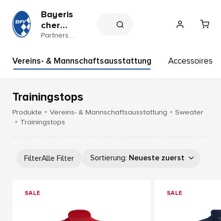
Bayeris
cher
Fußball
Partnersh
op
-
Verban
Vereins- & Mannschaftsausstattung
Accessoires
d e.V.
Trainingstops
Produkte
Vereins- & Mannschaftsausstattung
Sweater
Trainingstops
Sortierung
:
Neueste zuerst
Filter
Alle Filter
SALE
SALE