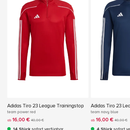
Adidas Tiro 23 League Trainingstop
Adidas Tiro 23 Le
team power red
team navy blue
16,00 €
16,00 €
ab
40,00 €
ab
40,00 €
14 Stück
sofort verfügbar
4 Stück
sofort v