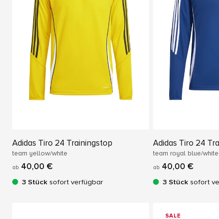
Adidas Tiro 24 Trainingstop
Adidas Tiro 24 Tr
team yellow/white
team royal blue/white
40,00 €
40,00 €
ab
ab
3 Stück
sofort verfügbar
3 Stück
sofort v
SALE