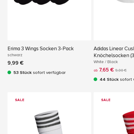
Erima 3 Wings Socken 3-Pack
Adidas Linear Cu
schwarz
Knöchelsocken (3
White / Black
9,99 €
7,65 €
ab
9,00 €
53 Stück
sofort verfügbar
44 Stück
sofort 
SALE
SALE