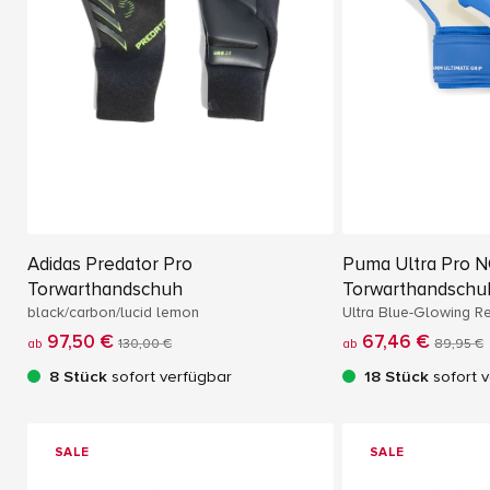
Adidas Predator Pro
Puma Ultra Pro 
Torwarthandschuh
Torwarthandschu
black/carbon/lucid lemon
Ultra Blue-Glowing R
97,50 €
67,46 €
ab
130,00 €
ab
89,95 €
8 Stück
sofort verfügbar
18 Stück
sofort 
SALE
SALE