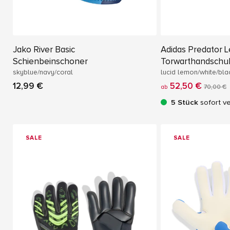
Jako River Basic
Adidas Predator 
Schienbeinschoner
Torwarthandschu
skyblue/navy/coral
lucid lemon/white/bla
12,99 €
52,50 €
ab
70,00 €
5 Stück
sofort v
SALE
SALE