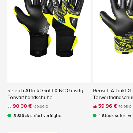
Reusch Attrakt Gold X NC Gravity
Reusch Attrakt G
Torwarthandschuhe
Torwarthandschu
90,00 €
59,96 €
ab
120,00 €
ab
79,95 €
5 Stück
sofort verfügbar
1 Stück
sofort ve