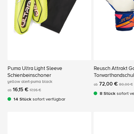
Puma Ultra Light Sleeve
Reusch Attrakt G
Schienbeinschoner
Torwarthandschu
yellow alert-puma black
72,00 €
ab
80,00 €
16,15 €
ab
17,95 €
8 Stück
sofort v
14 Stück
sofort verfügbar