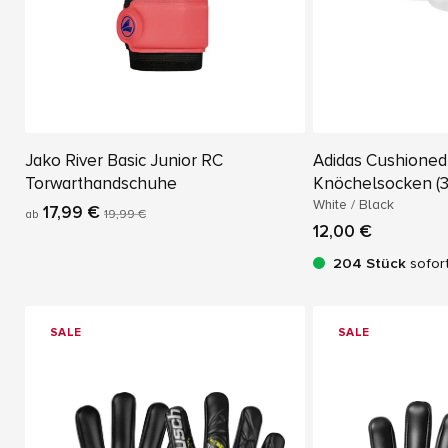
Jako River Basic Junior RC
Adidas Cushioned
Torwarthandschuhe
Knöchelsocken (3
White / Black
17,99 €
ab
19,99 €
12,00 €
204 Stück
sofor
SALE
SALE