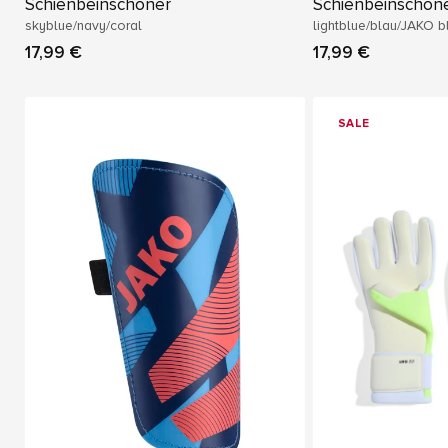
Schienbeinschoner
Schienbeinschon
skyblue/navy/coral
lightblue/blau/JAKO b
17,99 €
17,99 €
SALE