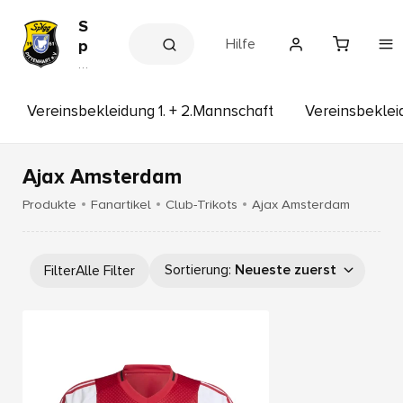
S
Hilfe
p
V
V
e
g
r
g
e
Vereinsbekleidung 1. + 2.Mannschaft
Vereinsbekle
P
in
s
i
s
t
h
Ajax Amsterdam
t
o
p
e
Produkte
Fanartikel
Club-Trikots
Ajax Amsterdam
n
h
a
Sortierung
:
Neueste zuerst
Filter
Alle Filter
r
t