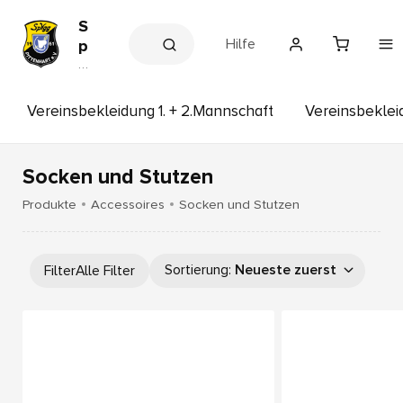
S
Hilfe
p
V
V
e
g
r
g
e
Vereinsbekleidung 1. + 2.Mannschaft
Vereinsbekle
P
in
s
i
s
t
h
Socken und Stutzen
t
o
p
e
Produkte
Accessoires
Socken und Stutzen
n
h
a
Sortierung
:
Neueste zuerst
Filter
Alle Filter
r
t