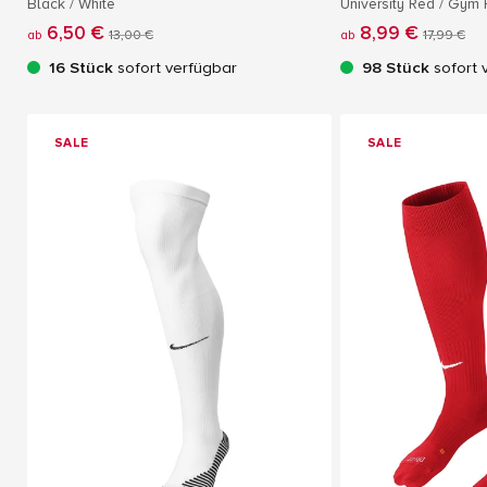
Black / White
University Red / Gym 
6,50 €
8,99 €
ab
13,00 €
ab
17,99 €
16 Stück
sofort verfügbar
98 Stück
sofort 
SALE
SALE