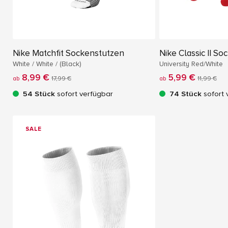
Nike Matchfit Sockenstutzen
Nike Classic II S
White / White / (Black)
University Red/White
8,99 €
5,99 €
ab
17,99 €
ab
11,99 €
54 Stück
sofort verfügbar
74 Stück
sofort 
SALE