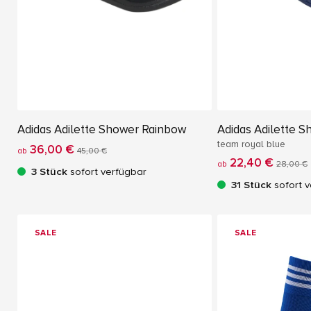
Adidas Adilette Shower Rainbow
Adidas Adilette 
team royal blue
36,00 €
ab
45,00 €
22,40 €
ab
28,00 €
3 Stück
sofort verfügbar
31 Stück
sofort v
SALE
SALE