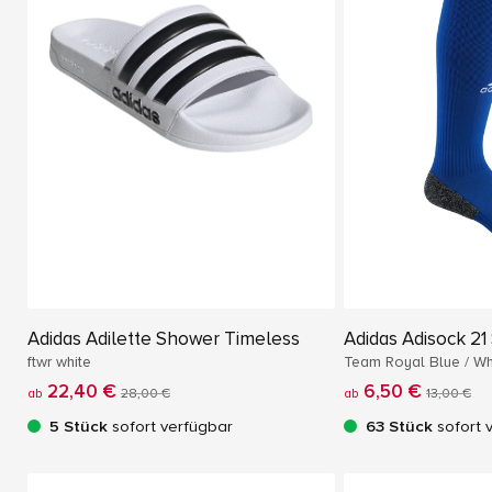
Adidas Adilette Shower Timeless
Adidas Adisock 2
ftwr white
Team Royal Blue / Wh
22,40 €
6,50 €
ab
28,00 €
ab
13,00 €
5 Stück
sofort verfügbar
63 Stück
sofort 