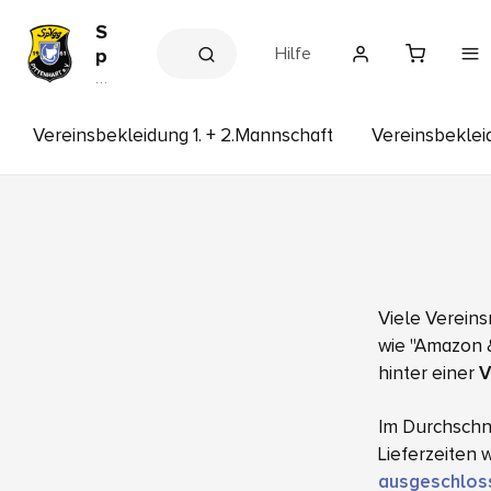
S
Hilfe
p
V
V
e
g
r
g
e
Vereinsbekleidung 1. + 2.Mannschaft
Vereinsbekle
P
in
s
i
s
t
h
t
o
p
e
n
h
Viele Vereins
a
r
wie "Amazon &
t
hinter einer
V
Im Durchschni
Lieferzeiten
ausgeschlos