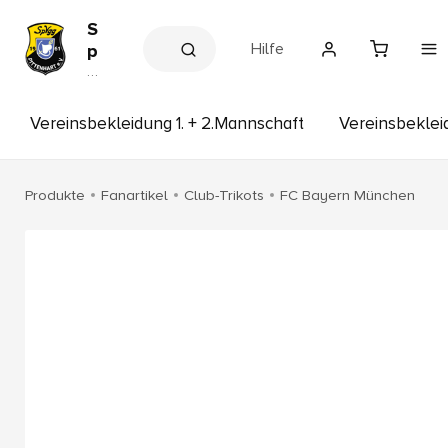
S
Hilfe
p
V
V
e
g
r
g
e
Vereinsbekleidung 1. + 2.Mannschaft
Vereinsbekle
P
in
s
i
s
t
h
Produkte
Fanartikel
Club-Trikots
FC Bayern München
t
o
p
e
n
h
a
r
t