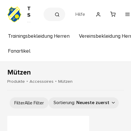
T
Hilfe
S
V
V
e
P
r
e
e
Trainingsbekleidung Herren
Vereinsbekleidung Her
t
in
s
e
s
Fanartikel
r
h
s
o
p
k
Mützen
ir
c
Produkte
Accessoires
Mützen
h
e
n
Sortierung
:
Neueste zuerst
Filter
Alle Filter