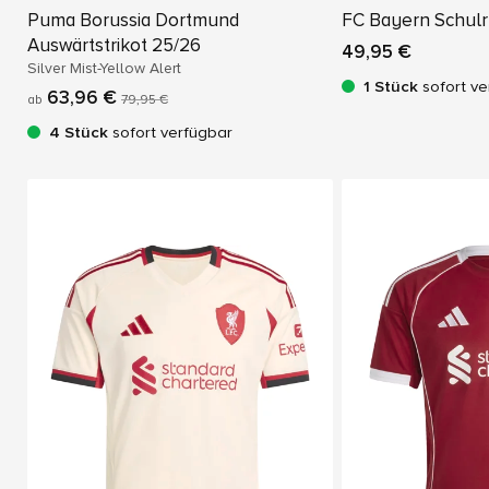
Puma Borussia Dortmund
FC Bayern Schulr
Auswärtstrikot 25/26
49,95 €
Silver Mist-Yellow Alert
1 Stück
sofort ve
63,96 €
ab
79,95 €
4 Stück
sofort verfügbar