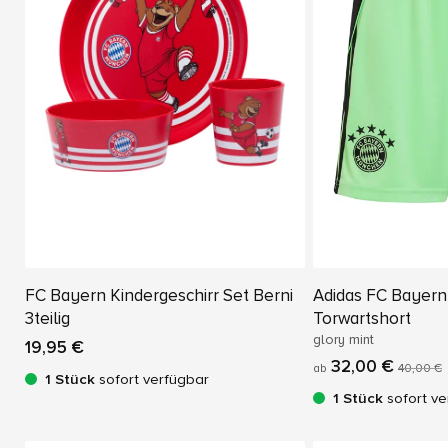
FC Bayern Kindergeschirr Set Berni
Adidas FC Bayer
3teilig
Torwartshort
glory mint
19,95 €
32,00 €
ab
40,00 €
1 Stück
sofort verfügbar
1 Stück
sofort ve