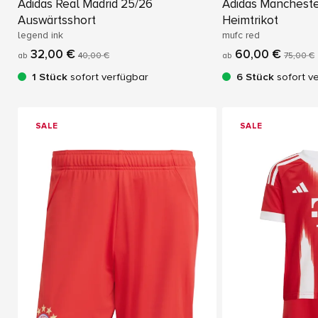
Adidas Real Madrid 25/26
Adidas Mancheste
Auswärtsshort
Heimtrikot
legend ink
mufc red
32,00 €
60,00 €
ab
40,00 €
ab
75,00 €
1 Stück
sofort verfügbar
6 Stück
sofort v
SALE
SALE