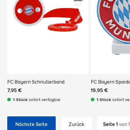
FC Bayern Schnullerband
FC Bayern Spard
7,95 €
19,95 €
1 Stück
sofort verfügbar
1 Stück
sofort ve
Nächste Seite
Zurück
Seite
1
von
1