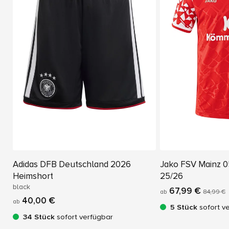
Adidas DFB Deutschland 2026
Jako FSV Mainz 0
Heimshort
25/26
black
67,99 €
ab
84,99 €
40,00 €
ab
5 Stück
sofort v
34 Stück
sofort verfügbar