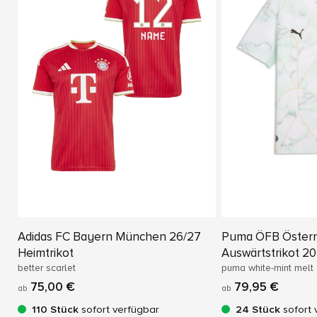
Adidas FC Bayern München 26/27
Puma ÖFB Österr
Heimtrikot
Auswärtstrikot 2
better scarlet
puma white-mint melt
75,00 €
79,95 €
ab
ab
110 Stück
sofort verfügbar
24 Stück
sofort 