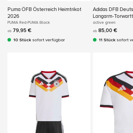
Puma ÖFB Österreich Heimtrikot
Adidas DFB Deut
2026
Langarm-Torwartt
PUMA Red-PUMA Black
active green
79,95 €
85,00 €
ab
ab
10 Stück
sofort verfügbar
11 Stück
sofort v