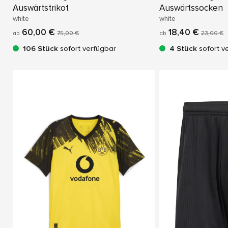
Auswärtstrikot
Auswärtssocken
white
white
60,00 €
18,40 €
ab
75,00 €
ab
23,00 €
106 Stück
sofort verfügbar
4 Stück
sofort v