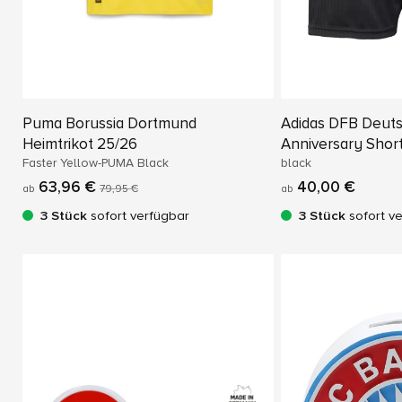
Puma Borussia Dortmund
Adidas DFB Deuts
Heimtrikot 25/26
Anniversary Shor
Faster Yellow-PUMA Black
black
63,96 €
40,00 €
ab
79,95 €
ab
3 Stück
sofort verfügbar
3 Stück
sofort v