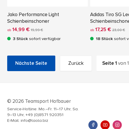
Jako Performance Light
Adidas Tiro SG L
Schienbeinschoner
Schienbeinschon
14,99 €
17,25 €
ab
19,99 €
ab
23,00 €
3 Stück
sofort verfügbar
18 Stück
sofort 
Nächste Seite
Zurück
Seite
1
von
1
© 2026 Teamsport Hofbauer
Service-Hotline: Mo.–Fr. 11–17 Uhr, Sa.
9–13 Uhr, +49 (0)8571 920351
E-Mail: info@laola.biz