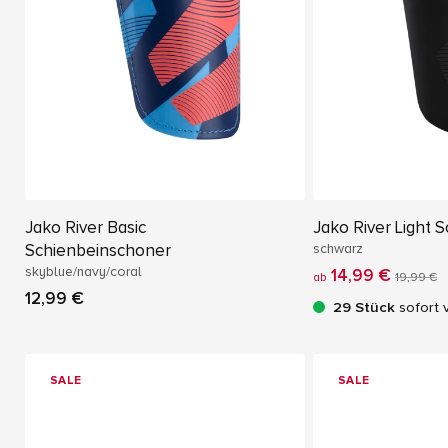
Jako River Basic
Jako River Light 
Schienbeinschoner
schwarz
skyblue/navy/coral
14,99 €
ab
19,99 €
12,99 €
29 Stück
sofort 
SALE
SALE