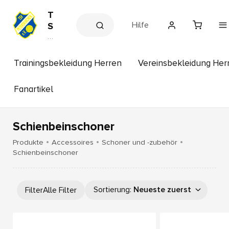
T
Hilfe
S
V
V
e
P
r
e
e
Trainingsbekleidung Herren
Vereinsbekleidung Her
t
in
s
e
s
Fanartikel
r
h
s
o
p
k
Schienbeinschoner
ir
c
Produkte
Accessoires
Schoner und -zubehör
h
Schienbeinschoner
e
n
Sortierung
:
Neueste zuerst
Filter
Alle Filter