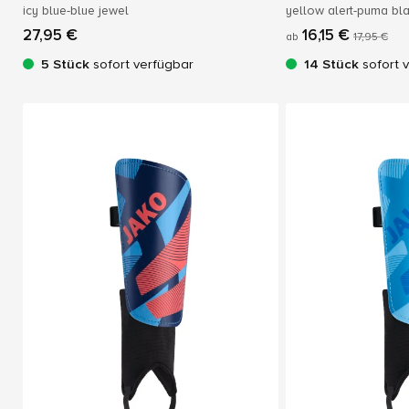
icy blue-blue jewel
yellow alert-puma bl
27,95 €
16,15 €
ab
17,95 €
5 Stück
sofort verfügbar
14 Stück
sofort 