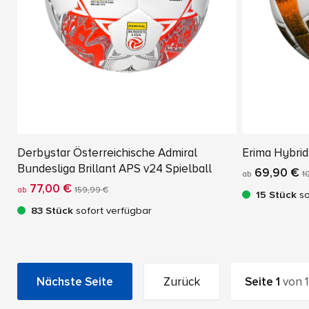
Derbystar Österreichische Admiral
Erima Hybrid
Bundesliga Brillant APS v24 Spielball
69,90 €
ab
1
77,00 €
ab
159,99 €
15 Stück
so
83 Stück
sofort verfügbar
Nächste Seite
Zurück
Seite
1
von
1