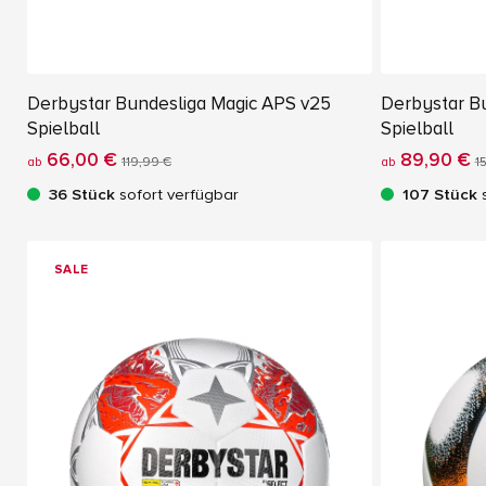
Derbystar Bundesliga Magic APS v25
Derbystar Bu
Spielball
Spielball
66,00 €
89,90 €
ab
119,99 €
ab
1
36 Stück
sofort verfügbar
107 Stück
s
SALE