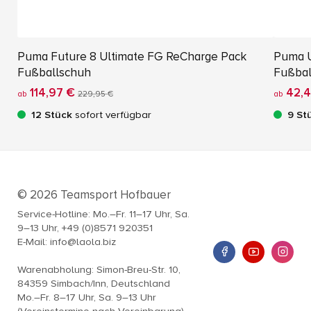
Puma Future 8 Ultimate FG ReCharge Pack
Puma U
Fußballschuh
Fußbal
114,97 €
42,4
ab
229,95 €
ab
12 Stück
sofort verfügbar
9 St
© 2026 Teamsport Hofbauer
Service-Hotline: Mo.–Fr. 11–17 Uhr, Sa.
9–13 Uhr, +49 (0)8571 920351
E-Mail: info@laola.biz
Warenabholung: Simon-Breu-Str. 10,
84359 Simbach/Inn, Deutschland
Mo.–Fr. 8–17 Uhr, Sa. 9–13 Uhr
(Vereinstermine nach Vereinbarung)