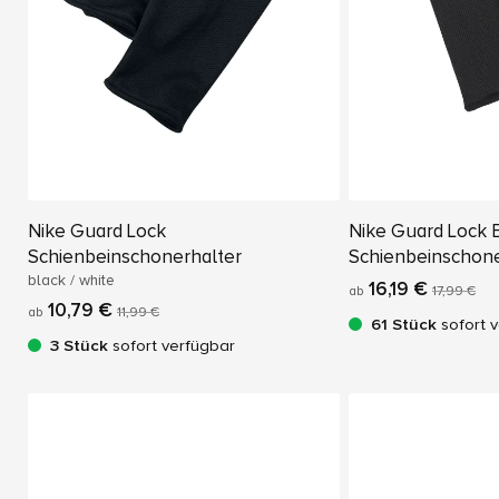
Nike Guard Lock
Nike Guard Lock E
Schienbeinschonerhalter
Schienbeinschone
black / white
16,19 €
ab
17,99 €
10,79 €
ab
11,99 €
61 Stück
sofort 
3 Stück
sofort verfügbar