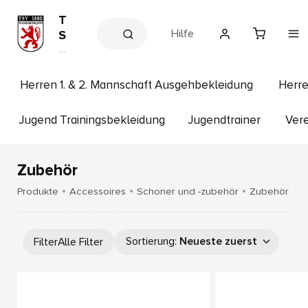
T
Hilfe
S
V
V
e
1
r
8
e
Herren 1. & 2. Mannschaft Ausgehbekleidung
Herre
8
in
s
0
s
Jugend Trainingsbekleidung
Jugendtrainer
Vere
W
h
a
o
p
s
Zubehör
s
e
Produkte
Accessoires
Schoner und -zubehör
Zubehör
r
b
u
Sortierung
:
Neueste zuerst
Filter
Alle Filter
r
g