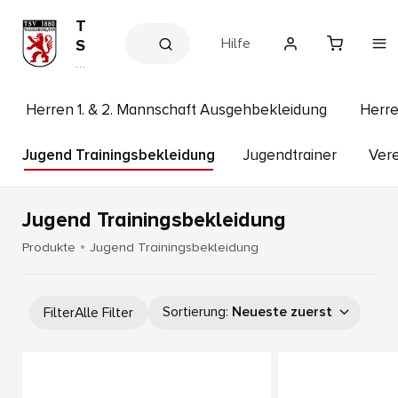
T
Hilfe
S
V
V
e
1
r
8
e
Herren 1. & 2. Mannschaft Ausgehbekleidung
Herre
8
in
s
0
s
Jugend Trainingsbekleidung
Jugendtrainer
Vere
W
h
a
o
p
s
Jugend Trainingsbekleidung
s
e
Produkte
Jugend Trainingsbekleidung
r
b
u
Sortierung
:
Neueste zuerst
Filter
Alle Filter
r
g