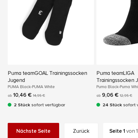
Puma teamGOAL Trainingssocken
Puma teamLIGA
Jugend
Trainingssocken 
PUMA Black-PUMA White
Puma Black-Puma Whi
10,46 €
9,06 €
ab
14,95 €
ab
12,95 €
2 Stück
sofort verfügbar
24 Stück
sofort 
Nächste Seite
Zurück
Seite
1
von
1